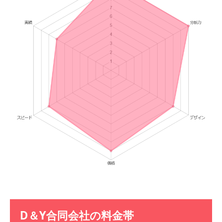
D
＆
Y
合同会社
の料金帯