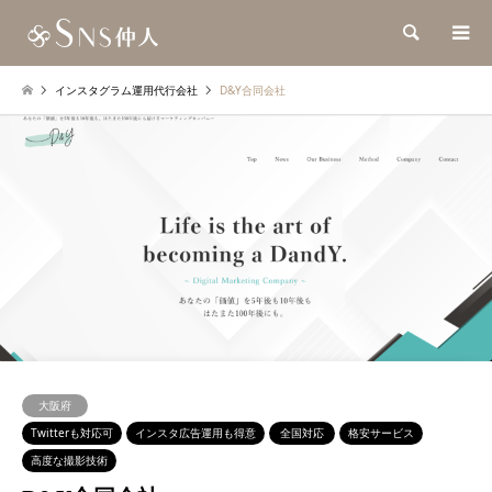
検索
インスタグラム運用代行会社
D&Y合同会社
大阪府
Twitterも対応可
インスタ広告運用も得意
全国対応
格安サービス
高度な撮影技術