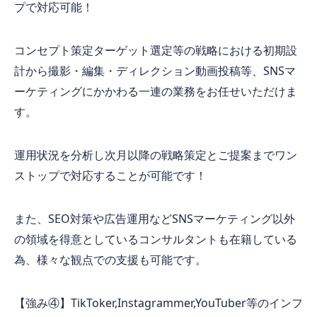
プで対応可能！
コンセプト策定ターゲット選定等の戦略における初期設
計から撮影・編集・ディレクション動画投稿等、
SNS
マ
ーケティングにかかわる⼀連の業務をお任せいただけま
す。
運⽤状況を分析し次⽉以降の戦略策定とご提案までワン
ストップで対応することが可能です！
また、
SEO
対策や広告運用など
SNS
マーケティング以外
の領域を得意としているコンサルタントも在籍している
為、様々な観点での支援も可能です。
【強み④】
TikToker,Instagrammer,YouTuber
等のインフ