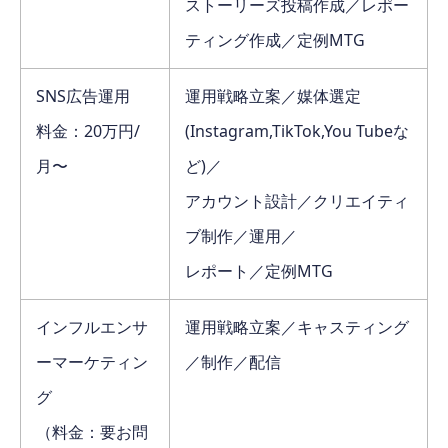
ストーリーズ投稿作成／レポー
ティング作成／定例MTG
SNS広告運用
運用戦略立案／媒体選定
料金：20万円/
(Instagram,TikTok,You Tubeな
月〜
ど)／
アカウント設計／クリエイティ
ブ制作／運用／
レポート／定例MTG
インフルエンサ
運用戦略立案／キャスティング
ーマーケティン
／制作／配信
グ
（料金：要お問