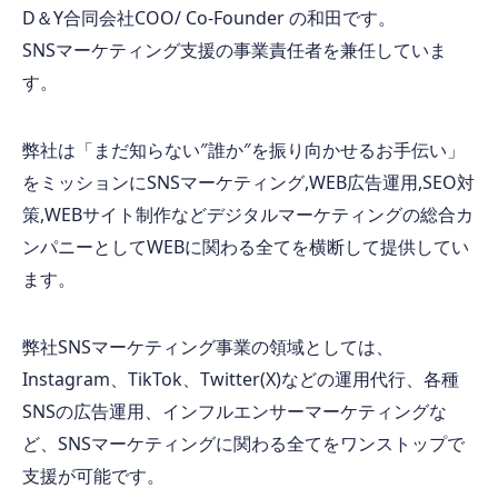
D
＆
Y
合同会社
COO/ Co-Founder
の和田です。
SNS
マーケティング支援の事業責任者を兼任していま
す。
弊社は「まだ知らない
″
誰か
″
を振り向かせるお手伝い」
をミッションに
SNS
マーケティング
,WEB
広告運用
,SEO
対
策
,WEB
サイト制作などデジタルマーケティングの総合カ
ンパニーとして
WEB
に関わる全てを横断して提供してい
ます。
弊社
SNS
マーケティング事業の領域としては、
Instagram
、
TikTok
、
Twitter(X)
などの運用代行、各種
SNS
の広告運用、インフルエンサーマーケティングな
ど、
SNS
マーケティングに関わる全てをワンストップで
支援が可能です。