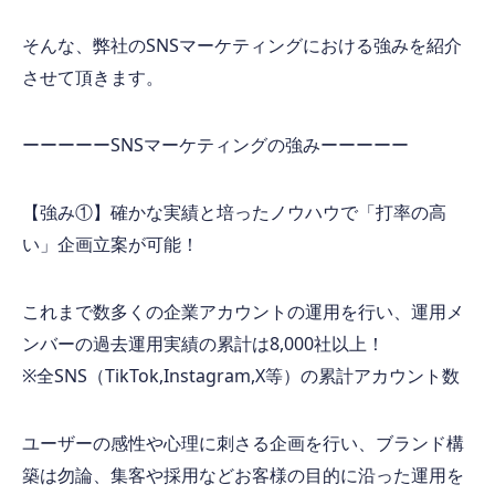
そんな、弊社の
SNS
マーケティングにおける強みを紹介
させて頂きます。
ーーーーー
SNS
マーケティングの強みーーーーー
【強み①】確かな実績と培ったノウハウで「打率の高
い」企画立案が可能！
これまで数多くの企業アカウントの運用を行い、運用メ
ンバーの過去運用実績の累計は
8,000
社以上！
※
全
SNS
（
TikTok,Instagram,X
等）の累計アカウント数
ユーザーの感性や心理に刺さる企画を行い、ブランド構
築は勿論、集客や採用などお客様の目的に沿った運用を