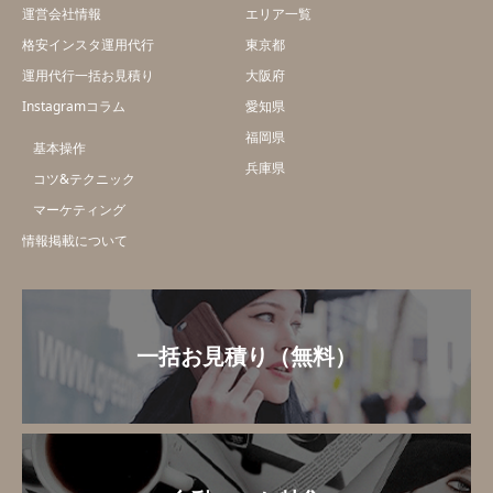
運営会社情報
エリア一覧
格安インスタ運用代行
東京都
運用代行一括お見積り
大阪府
Instagramコラム
愛知県
福岡県
基本操作
兵庫県
コツ&テクニック
マーケティング
情報掲載について
一括お見積り（無料）