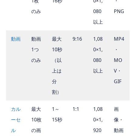
1枚
16秒
0×1,
・
のみ
080
PNG
以上
動画
動画
最大
9:16
1,08
MP4
1つ
10秒
0×1,
・
のみ
（以
080
MO
上は
以上
V・
分
GIF
割）
カル
最大
1～
1:1
1,08
画
ーセ
10枚
15秒
0×1,
像・
ル
の画
920
動画