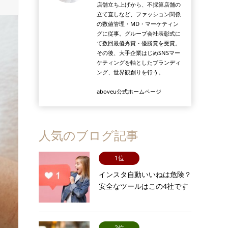
店舗立ち上げから、不採算店舗の
立て直しなど、ファッション関係
の数値管理・MD・マーケティン
グに従事。グループ会社表彰式に
て数回最優秀賞・優勝賞を受賞。
その後、大手企業はじめSNSマー
ケティングを軸としたブランディ
ング、世界観創りを行う。
aboveu公式ホームページ
人気のブログ記事
1位
インスタ自動いいねは危険？
安全なツールはこの4社です
2位