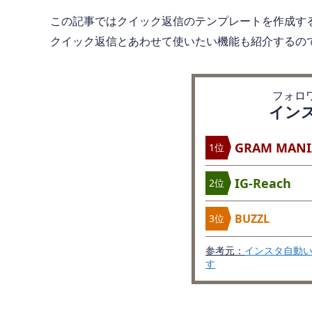
この記事ではクイック返信のテンプレートを作成す
クイック返信とあわせて使いたい機能も紹介するの
フォロ
インス
GRAM MANI
1位
IG-Reach
2位
BUZZL
3位
参考元：
インスタ自動い
す